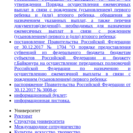
утверждении Порядка осуществления ежемесячных
выплат в связи с рождением (усыновлением) первого
ребенка и (или) второго ребенка, обращения за
назначением указанных выплат, а также перечня
документов(сведений), необходимых для назначения
ежемесячных выплат в связи с рождением
(усыновлением) первого и (или) второго ребенка;
постановление Правительства Российской Федерации
от 30.12.2017 № 1704 "О порядке предоставления
субвенций из федерального бюджета бюджетам
субъектов Российской Федерации и бюджету
г.Байконура на осуществление переданных полномочий
Российской Федерации по назначению и
осуществлению ежемесячной выплаты в связи с
рождением (усыновлением) первого ребенка;
распоряжение Правительства Российской Федерации от
30.12.2017 № 3008-р;
информационный буклет;
информационная листовка.
Университет
Ректорат
Структура университета
Международное сотрудничество
Культура, искусство, творчество