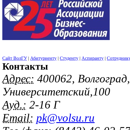
Сайт ВолГУ
|
Абитуриенту
|
Студенту
|
Аспиранту
|
Сотрудник
Контакты
Адрес:
400062, Волгоград
Университетский,100
Ауд.:
2-16 Г
Email:
pk@volsu.ru